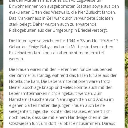
Bei den Müttern handelte es sich vorzugsweise um
Einwohnerinnen von ausgebombten Städten sowie aus den
evakuierten Orten des Westwalls, die hier Zuflucht fanden.
Das Krankenhaus in Zell war durch verwundete Soldaten
stark belegt. Daher wurden auch zu erwartende
Risikogeburten aus der Umgebung in Briedel versorgt.
Die Unterlagen verzeichnen für 1944 = 38 und für 1945 = 17
Geburten. Einige Babys und auch Mütter sind verstorben.
Einzelheiten dazu konnten aber nicht mehr ermittelt
werden.
Die Frauen waren mit den Helferinnen für die Sauberkeit
der Zimmer zuständig, während das Essen für alle aus der
Hotelküche kam. Die Lebensmittelrationen waren trotz
kleiner Zuschläge knapp und vieles konnte auch mit den
Lebensmittelmarken nicht eingekauft werden. Zum
Hamstern (Tauschen) von Nahrungsmitteln und Anbau im
eigenen Garten hatten die jungen Frauen auch keine
Gelegenheit. Inge, die Tochter des Hauses, erinnert sich
noch heute, dass sie mit einem Handwägelchen in die
Obstwiesen fuhr, um dort Fallobst einzusammeln. Daraus