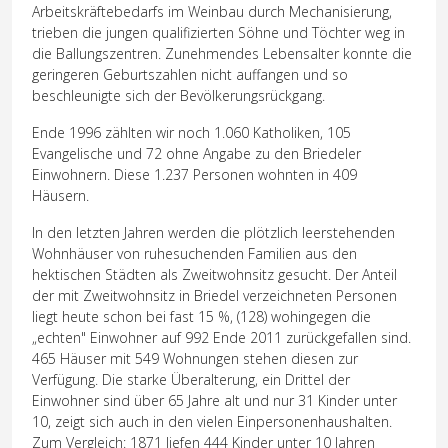
Arbeitskräftebedarfs im Weinbau durch Mechanisierung,
trieben die jungen qualifizierten Söhne und Töchter weg in
die Ballungszentren. Zunehmendes Lebensalter konnte die
geringeren Geburtszahlen nicht auffangen und so
beschleunigte sich der Bevölkerungsrückgang.
Ende 1996 zählten wir noch 1.060 Katholiken, 105
Evangelische und 72 ohne Angabe zu den Briedeler
Einwohnern. Diese 1.237 Personen wohnten in 409
Häusern.
In den letzten Jahren werden die plötzlich leerstehenden
Wohnhäuser von ruhesuchenden Familien aus den
hektischen Städten als Zweitwohnsitz gesucht. Der Anteil
der mit Zweitwohnsitz in Briedel verzeichneten Personen
liegt heute schon bei fast 15 %, (128) wohingegen die
„echten" Einwohner auf 992 Ende 2011 zurückgefallen sind.
465 Häuser mit 549 Wohnungen stehen diesen zur
Verfügung. Die starke Überalterung, ein Drittel der
Einwohner sind über 65 Jahre alt und nur 31 Kinder unter
10, zeigt sich auch in den vielen Einpersonenhaushalten.
Zum Vergleich: 1871 liefen 444 Kinder unter 10 Jahren