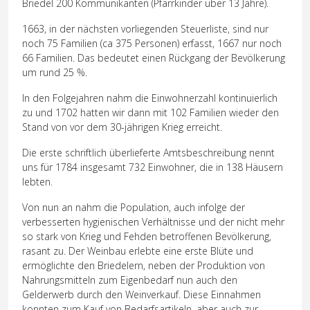
Briedel 200 Kommunikanten (Pfarrkinder über 13 Jahre).
1663, in der nächsten vorliegenden Steuerliste, sind nur
noch 75 Familien (ca 375 Personen) erfasst, 1667 nur noch
66 Familien. Das bedeutet einen Rückgang der Bevölkerung
um rund 25 %.
In den Folgejahren nahm die Einwohnerzahl kontinuierlich
zu und 1702 hatten wir dann mit 102 Familien wieder den
Stand von vor dem 30-jährigen Krieg erreicht.
Die erste schriftlich überlieferte Amtsbeschreibung nennt
uns für 1784 insgesamt 732 Einwohner, die in 138 Häusern
lebten.
Von nun an nahm die Population, auch infolge der
verbesserten hygienischen Verhältnisse und der nicht mehr
so stark von Krieg und Fehden betroffenen Bevölkerung,
rasant zu. Der Weinbau erlebte eine erste Blüte und
ermöglichte den Briedelern, neben der Produktion von
Nahrungsmitteln zum Eigenbedarf nun auch den
Gelderwerb durch den Weinverkauf. Diese Einnahmen
konnten zum Kauf von Bedarfsartikeln, aber auch zur