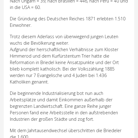
Nach Ungarn = 39, nach Brasilien = 446, nach Peru = 40 und
in die USA = 60.
Die Gründung des Deutschen Reiches 1871 erlebten 1.510
Einwohner.
Trotz diesem Aderlass von überwiegend jungen Leuten
wuchs die Bevölkerung weiter.
Aufgrund der herrschaftlichen Verhältnisse zum Kloster
Himmerod und dem Kurfürstentum Trier hatte die
Reformation in Briedel keine Ansatzpunkte und der Ort
blieb komplett katholisch. Bei der Volkszählung 1885
werden nur 7 Evangelische und 4 Juden bei 1.436
Katholiken genannt.
Die beginnende Industrialisierung bot nun auch
Arbeitsplätze und damit Einkommen außerhalb der
begrenzten Landwirtschaft. Eine ganze Reihe junger
Personen fand eine Arbeitsstelle in den aufstrebenden
Industrien der großen Städte und zog fort.
Mit dem Jahrtausendwechsel überschritten die Briedeler
die 1.600.