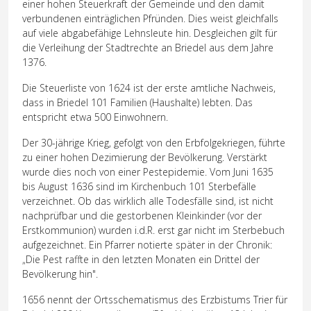
einer hohen Steuerkraft der Gemeinde und den damit
verbundenen einträglichen Pfründen. Dies weist gleichfalls
auf viele abgabefähige Lehnsleute hin. Desgleichen gilt für
die Verleihung der Stadtrechte an Briedel aus dem Jahre
1376.
Die Steuerliste von 1624 ist der erste amtliche Nachweis,
dass in Briedel 101 Familien (Haushalte) lebten. Das
entspricht etwa 500 Einwohnern.
Der 30-jährige Krieg, gefolgt von den Erbfolgekriegen, führte
zu einer hohen Dezimierung der Bevölkerung. Verstärkt
wurde dies noch von einer Pestepidemie. Vom Juni 1635
bis August 1636 sind im Kirchenbuch 101 Sterbefälle
verzeichnet. Ob das wirklich alle Todesfälle sind, ist nicht
nachprüfbar und die gestorbenen Kleinkinder (vor der
Erstkommunion) wurden i.d.R. erst gar nicht im Sterbebuch
aufgezeichnet. Ein Pfarrer notierte später in der Chronik:
„Die Pest raffte in den letzten Monaten ein Drittel der
Bevölkerung hin".
1656 nennt der Ortsschematismus des Erzbistums Trier für