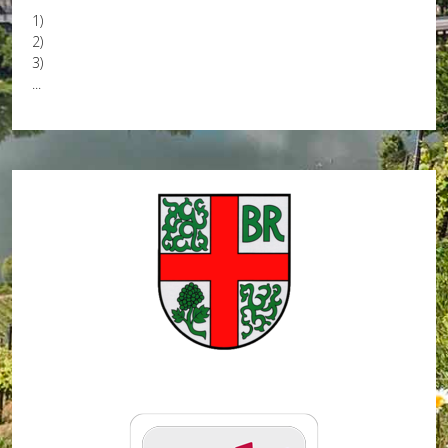
1)
2)
3)
...