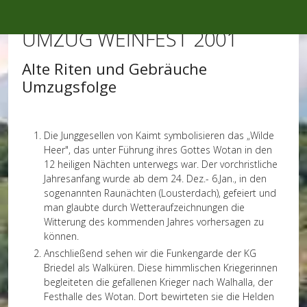
Mobile Menu Toggle
UMZUG WEINFEST 2001
Alte Riten und Gebräuche
Umzugsfolge
Die Junggesellen von Kaimt symbolisieren das „Wilde
Heer", das unter Führung ihres Gottes Wotan in den
12 heiligen Nächten unterwegs war. Der vorchristliche
Jahresanfang wurde ab dem 24. Dez.- 6.Jan., in den
sogenannten Raunächten (Lousterdach), gefeiert und
man glaubte durch Wetteraufzeichnungen die
Witterung des kommenden Jahres vorhersagen zu
können.
Anschließend sehen wir die Funkengarde der KG
Briedel als Walküren. Diese himmlischen Kriegerinnen
begleiteten die gefallenen Krieger nach Walhalla, der
Festhalle des Wotan. Dort bewirteten sie die Helden