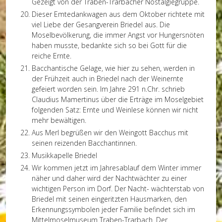
Gezeigt von der Traben-Trarbacher Nostalgiegruppe.
Dieser Emtedankwagen aus dem Oktober richtete mit
viel Liebe der Gesangverein Briedel aus. Die
Moselbevölkerung, die immer Angst vor Hungersnöten
haben musste, bedankte sich so bei Gott für die
reiche Ernte.
Bacchantische Gelage, wie hier zu sehen, werden in
der Frühzeit auch in Briedel nach der Weinernte
gefeiert worden sein. Im Jahre 291 n.Chr. schrieb
Claudius Mamertinus über die Erträge im Moselgebiet
folgenden Satz: Ernte und Weinlese können wir nicht
mehr bewältigen.
Aus Merl begrüßen wir den Weingott Bacchus mit
seinen reizenden Bacchantinnen.
Musikkapelle Briedel
Wir kommen jetzt im Jahresablauf dem Winter immer
näher und daher wird der Nachtwächter zu einer
wichtigen Person im Dorf. Der Nacht- wächterstab von
Briedel mit seinen eingeritzten Hausmarken, den
Erkennungssymbolen jeder Familie befindet sich im
Mittelmoselmuseum Traben-Trarbach. Der