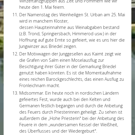
Winzertanzgruppen aus Zeit und Pommern wie wir
heute den 1. Mai feiern.
Der Namenstag des Weinheiligen St. Urban am 25. Mai
wird in manchem Kloster,
dessen Haupteinnahme aus Weinabgaben bestand
(z.B. Trond, Springiersbach, Himmerod usw.) in der
Hoffnung auf gute Ernte so gefeiert, wie es uns hier die
Jungwinzer aus Briedel zeigen.
Der Motivwagen der Junggesellen aus Kaimt zeigt wie
die Grafen von Salm einen Moselausflug zur
Besichtigung ihrer Güter in der Gemarkung Briedel
genutzt haben könnten. Es ist die Momentaufnahme
eines reichen Barockgeschlechts, das einen Ausflug zu
Fronleichnam macht.
Midsommar. Ein heute noch in nordischen Ländern
gefeiertes Fest, wurde auch bei den Kelten und
Germanen festlich begangen und durch die Anbetung
des Feuers durch Priesterinnen geheiligt. Zu sehen ist
außerdem die „Hohe Priesterin" bei der Anbetung des
Feuere in dem „wundersamen Kessel der Weißheit,
des Überflusses und der Wiedergeburt".