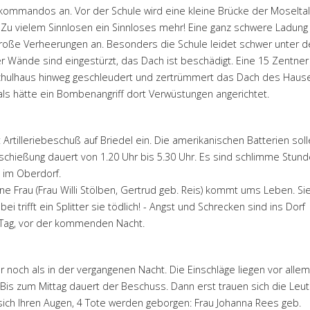
kommandos an. Vor der Schule wird eine kleine Brücke der Moselta
 Zu vielem Sinnlosen ein Sinnloses mehr! Eine ganz schwere Ladung
große Verheerungen an. Besonders die Schule leidet schwer unter d
r Wände sind eingestürzt, das Dach ist beschädigt. Eine 15 Zentner
chulhaus hinweg geschleudert und zertrümmert das Dach des Haus
ls hätte ein Bombenangriff dort Verwüstungen angerichtet.
 Artilleriebeschuß auf Briedel ein. Die amerikanischen Batterien soll
schießung dauert von 1.20 Uhr bis 5.30 Uhr. Es sind schlimme Stund
 im Oberdorf.
ne Frau (Frau Willi Stölben, Gertrud geb. Reis) kommt ums Leben. Sie 
 trifft ein Splitter sie tödlich! - Angst und Schrecken sind ins Dorf
Tag, vor der kommenden Nacht.
r noch als in der vergangenen Nacht. Die Einschläge liegen vor allem
 Bis zum Mittag dauert der Beschuss. Dann erst trauen sich die Leu
sich Ihren Augen, 4 Tote werden geborgen: Frau Johanna Rees geb.