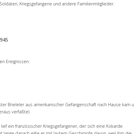
Soldaten, Kriegsgefangene und andere Familienmitglieder.
1945
en Ereignissen:
 erster Brieleler aus amerikanischer Gefangenschaft nach Hause kam 
eraus verfaßte)
ief ein französischer Kriegsgefangener, der sich eine Kokarde
cht lange danach eilte er mit lautem Geschimpfe davon, weil ihm die