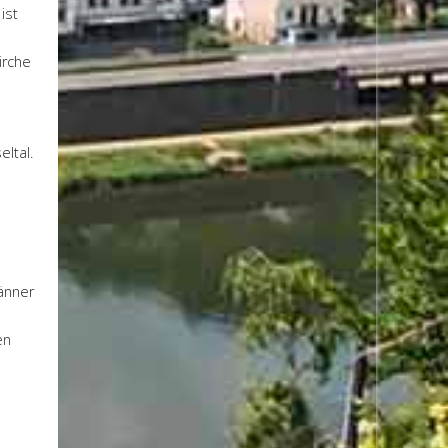
ist
irche
ltal.
Männer
en