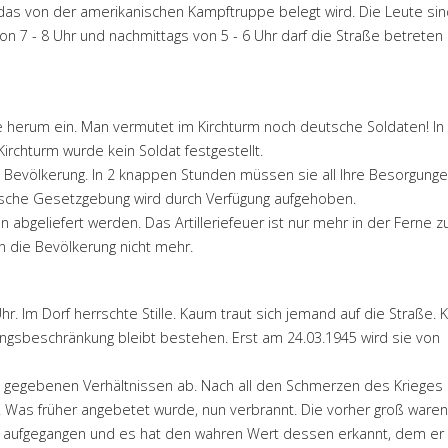
 das von der amerikanischen Kampftruppe belegt wird. Die Leute si
 7 - 8 Uhr und nachmittags von 5 - 6 Uhr darf die Straße betreten
e herum ein. Man vermutet im Kirchturm noch deutsche Soldaten! In
irchturm wurde kein Soldat festgestellt.
 Bevölkerung. In 2 knappen Stunden müssen sie all Ihre Besorgung
tische Gesetzgebung wird durch Verfügung aufgehoben.
abgeliefert werden. Das Artilleriefeuer ist nur mehr in der Ferne z
die Bevölkerung nicht mehr.
. Im Dorf herrschte Stille. Kaum traut sich jemand auf die Straße. 
angsbeschränkung bleibt bestehen. Erst am 24.03.1945 wird sie von
eu gegebenen Verhältnissen ab. Nach all den Schmerzen des Krieges 
. Was früher angebetet wurde, nun verbrannt. Die vorher groß waren
n aufgegangen und es hat den wahren Wert dessen erkannt, dem er