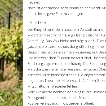
nachlief.
Noch ist der Nationalsozialismus an der Macht. Mit
damit Ihre eigene Frist zu verlängern.
08.05.1945:
Der Krieg ist zu Ende. In raschem Vorstoß an all
Widerstand gebrochen. Die großen politischen Fü
Verhaftung. Das Volk bleibt und trägt alles ! - Dies
gab, umso bitterer, da uns der größte Sieg immer w
Deutschland ist ohne zentrale Regierung, in 4 Bes
und französischen Truppen besetzt sind. Unsere 
Emährungslage wird sehr schwierig. Die Besatzungsz
Wirtschaftseinheiten. Der Ausgleich zwischen Über
Kartoffel, Milch bleibt bestehen. Die abgeliefert
begehrtes Tauschobjekt verwandt. Auf dem Geldma
wirtschaftlicher Wetteifer fehlen.
Viele Evakuierte nehmen den Weg in Ihre Heimat z
Die Jugend ist immer noch ohne Schule.
Postverkehr ist noch nicht wieder eröffnet.