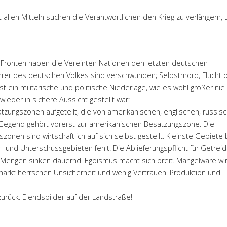
 allen Mitteln suchen die Verantwortlichen den Krieg zu verlängern,
en Fronten haben die Vereinten Nationen den letzten deutschen
hrer des deutschen Volkes sind verschwunden; Selbstmord, Flucht 
 ist ein militärische und politische Niederlage, wie es wohl größer nie
ieder in sichere Aussicht gestellt war:
atzungszonen aufgeteilt, die von amerikanischen, englischen, russis
Gegend gehört vorerst zur amerikanischen Besatzungszone. Die
onen sind wirtschaftlich auf sich selbst gestellt. Kleinste Gebiete 
- und Unterschussgebieten fehlt. Die Ablieferungspflicht für Getreid
en Mengen sinken dauernd. Egoismus macht sich breit. Mangelware wir
rkt herrschen Unsicherheit und wenig Vertrauen. Produktion und
urück. Elendsbilder auf der Landstraße!