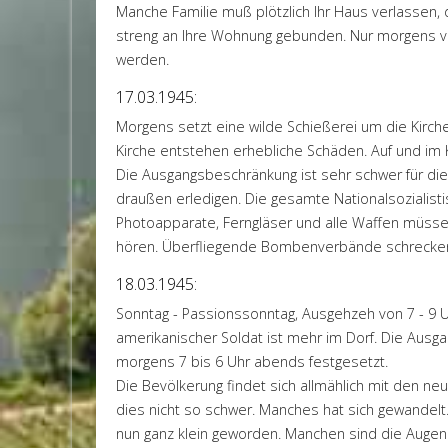
Manche Familie muß plötzlich Ihr Haus verlassen,
streng an Ihre Wohnung gebunden. Nur morgens von
werden.
17.03.1945:
Morgens setzt eine wilde Schießerei um die Kirch
Kirche entstehen erhebliche Schäden. Auf und im K
Die Ausgangsbeschränkung ist sehr schwer für die
draußen erledigen. Die gesamte Nationalsozialis
Photoapparate, Ferngläser und alle Waffen müssen 
hören. Überfliegende Bombenverbände schrecken 
18.03.1945:
Sonntag - Passionssonntag, Ausgehzeh von 7 - 9 Uhr
amerikanischer Soldat ist mehr im Dorf. Die Ausg
morgens 7 bis 6 Uhr abends festgesetzt.
Die Bevölkerung findet sich allmählich mit den n
dies nicht so schwer. Manches hat sich gewandelt
nun ganz klein geworden. Manchen sind die Auge