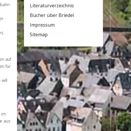
lbahn
Literaturverzeichnis
Bücher über Briedel
er
Impressum
es
Sitemap
en auf
en für
will
 im
te aus