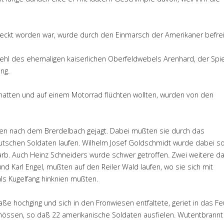
rsteckt worden war, wurde durch den Einmarsch der Amerikaner befrei
ehl des ehemaligen kaiserlichen Oberfeldwebels Arenhard, der Spi
ng.
hatten und auf einem Motorrad flüchten wollten, wurden von den
en nach dem Brerdelbach gejagt. Dabei mußten sie durch das
schen Soldaten laufen. Wilhelm Josef Goldschmidt wurde dabei s
arb. Auch Heinz Schneiders wurde schwer getroffen. Zwei weitere d
d Karl Engel, mußten auf den Reiler Wald laufen, wo sie sich mit
ls Kugelfang hinknien mußten.
ße hochging und sich in den Fronwiesen entfaltete, geriet in das Fe
hössen, so daß 22 amerikanische Soldaten ausfielen. Wutentbrann