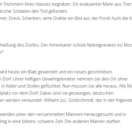
 den Trümmern Ihres Hauses begraben. Ein evakuierter Mann aus Trier 
eutsche Soldaten den Tod gefunden.
mer, Dreck, Scherben, wirre Drähte ein Bild aus der Front! Auch die K
chießung des Dorfes. Der Amerikaner schickt Nebelgranaten ins Mose
n?
wird heute ein Blatt gewendet und ein neues geschrieben.
im Dorf. Unter heftigen Gewehrgeknatter nehmen sie den Ort ohne
in Keller und Stollen geflüchtet. Nun müssen sie alle heraus. Alle 
atz vor dem Dorf. Dabei sind sie gezwungen, deutschen
r werden verwundet: Wilhelm Jos. Goldschmidt, der in der folgend
 werden unter den versammelten Männern herausgesucht und in
Weg in eine bittere, schwere Zeit. Die anderen Männer durften