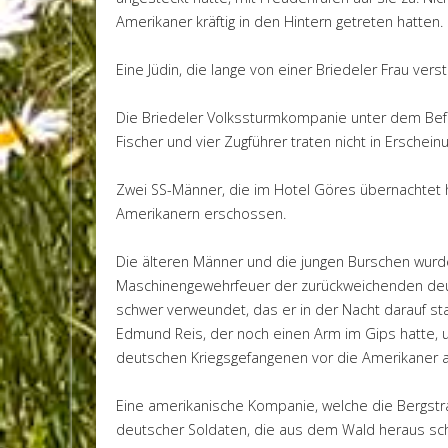
Amerikaner kräftig in den Hintern getreten hatten.
Eine Jüdin, die lange von einer Briedeler Frau ve
Die Briedeler Volkssturmkompanie unter dem Bef
Fischer und vier Zugführer traten nicht in Erscheinu
Zwei SS-Männer, die im Hotel Göres übernachtet 
Amerikanern erschossen.
Die älteren Männer und die jungen Burschen wurd
Maschinengewehrfeuer der zurückweichenden deut
schwer verweundet, das er in der Nacht darauf st
Edmund Reis, der noch einen Arm im Gips hatte, un
deutschen Kriegsgefangenen vor die Amerikaner a
Eine amerikanische Kompanie, welche die Bergstra
deutscher Soldaten, die aus dem Wald heraus sc