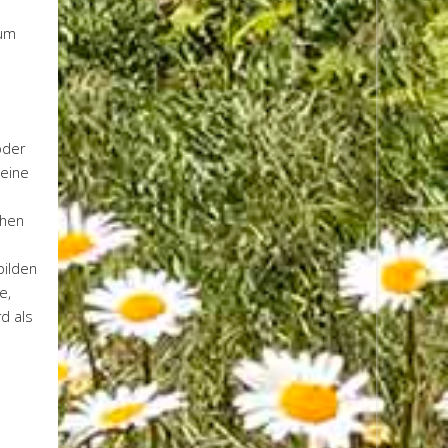
 um
oder
 eine
chen
bilden
e,
d als