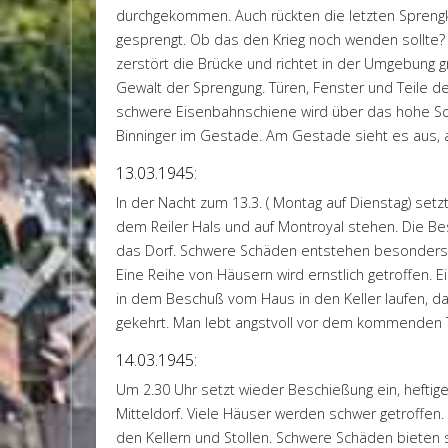
durchgekommen. Auch rückten die letzten Spreng
gesprengt. Ob das den Krieg noch wenden sollte?
zerstört die Brücke und richtet in der Umgebung 
Gewalt der Sprengung. Türen, Fenster und Teile de
schwere Eisenbahnschiene wird über das hohe S
Binninger im Gestade. Am Gestade sieht es aus, a
13.03.1945:
In der Nacht zum 13.3. ( Montag auf Dienstag) setzt
dem Reiler Hals und auf Montroyal stehen. Die Be
das Dorf. Schwere Schäden entstehen besonders
Eine Reihe von Häusern wird ernstlich getroffen. Ei
in dem Beschuß vom Haus in den Keller laufen, dabei
gekehrt. Man lebt angstvoll vor dem kommenden 
14.03.1945:
Um 2.30 Uhr setzt wieder Beschießung ein, heftige
Mitteldorf. Viele Häuser werden schwer getroffen.
den Kellern und Stollen. Schwere Schäden bieten 