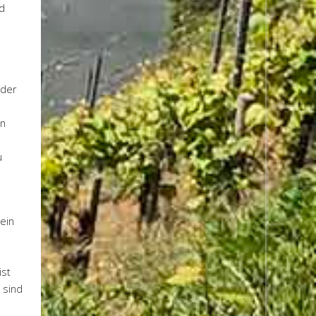
nd
 der
en
u
Kein
ist
 sind