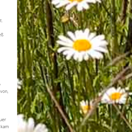
t.
eß
o
avon,
uer
t kam