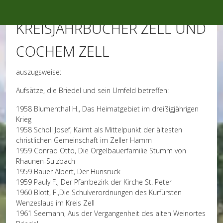
Mobile Menu Toggle
KREISJAHRBÜCHER ZELL UND
COCHEM ZELL
auszugsweise:
Aufsätze, die Briedel und sein Umfeld betreffen:
1958 Blumenthal H., Das Heimatgebiet im dreißigjährigen
Krieg
1958 Scholl Josef, Kaimt als Mittelpunkt der ältesten
christlichen Gemeinschaft im Zeller Hamm
1959 Conrad Otto, Die Orgelbauerfamilie Stumm von
Rhaunen-Sulzbach
1959 Bauer Albert, Der Hunsrück
1959 Pauly F., Der Pfarrbezirk der Kirche St. Peter
1960 Blott, F.,Die Schulverordnungen des Kurfürsten
Wenzeslaus im Kreis Zell
1961 Seemann, Aus der Vergangenheit des alten Weinortes