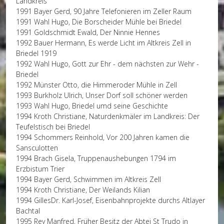
Landkreis
1991 Bayer Gerd, 90 Jahre Telefonieren im Zeller Raum
1991 Wahl Hugo, Die Borscheider Mühle bei Briedel
1991 Goldschmidt Ewald, Der Ninnie Hennes
1992 Bauer Hermann, Es werde Licht im Altkreis Zell in
Briedel 1919
1992 Wahl Hugo, Gott zur Ehr - dem nächsten zur Wehr -
Briedel
1992 Münster Otto, die Himmeroder Mühle in Zell
1993 Burkholz Ulrich, Unser Dorf soll schöner werden
1993 Wahl Hugo, Briedel umd seine Geschichte
1994 Kroth Christiane, Naturdenkmäler im Landkreis: Der
Teufelstisch bei Briedel
1994 Schommers Reinhold, Vor 200 Jahren kamen die
Sansculotten
1994 Brach Gisela, Truppenaushebungen 1794 im
Erzbistum Trier
1994 Bayer Gerd, Schwimmen im Altkreis Zell
1994 Kroth Christiane, Der Weilands Kilian
1994 GillesDr. Karl-Josef, Eisenbahnprojekte durchs Altlayer
Bachtal
1995 Rey Manfred, Früher Besitz der Abtei St Trudo in