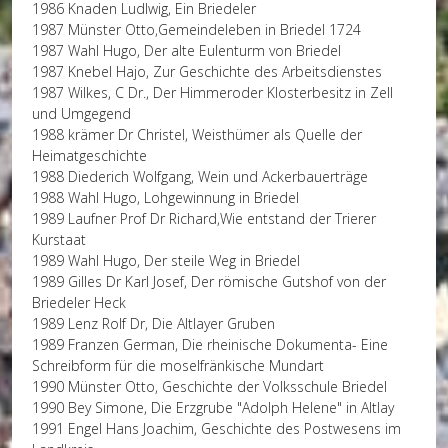
1986 Knaden Ludlwig, Ein Briedeler
1987 Münster Otto,Gemeindeleben in Briedel 1724
1987 Wahl Hugo, Der alte Eulenturm von Briedel
1987 Knebel Hajo, Zur Geschichte des Arbeitsdienstes
1987 Wilkes, C Dr., Der Himmeroder Klosterbesitz in Zell
und Umgegend
1988 krämer Dr Christel, Weisthümer als Quelle der
Heimatgeschichte
1988 Diederich Wolfgang, Wein und Ackerbauerträge
1988 Wahl Hugo, Lohgewinnung in Briedel
1989 Laufner Prof Dr Richard,Wie entstand der Trierer
Kurstaat
1989 Wahl Hugo, Der steile Weg in Briedel
1989 Gilles Dr Karl Josef, Der römische Gutshof von der
Briedeler Heck
1989 Lenz Rolf Dr, Die Altlayer Gruben
1989 Franzen German, Die rheinische Dokumenta- Eine
Schreibform für die moselfränkische Mundart
1990 Münster Otto, Geschichte der Volksschule Briedel
1990 Bey Simone, Die Erzgrube "Adolph Helene" in Altlay
1991 Engel Hans Joachim, Geschichte des Postwesens im