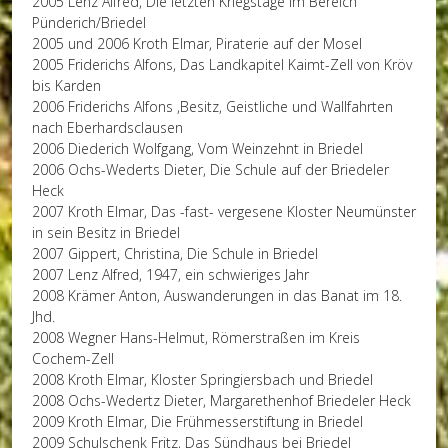
2005 Lenz Alfred, Die letzten Kriegstage im Bereich
Pünderich/Briedel
2005 und 2006 Kroth Elmar, Piraterie auf der Mosel
2005 Friderichs Alfons, Das Landkapitel Kaimt-Zell von Kröv
bis Karden
2006 Friderichs Alfons ,Besitz, Geistliche und Wallfahrten
nach Eberhardsclausen
2006 Diederich Wolfgang, Vom Weinzehnt in Briedel
2006 Ochs-Wederts Dieter, Die Schule auf der Briedeler
Heck
2007 Kroth Elmar, Das -fast- vergesene Kloster Neumünster
in sein Besitz in Briedel
2007 Gippert, Christina, Die Schule in Briedel
2007 Lenz Alfred, 1947, ein schwieriges Jahr
2008 Krämer Anton, Auswanderungen in das Banat im 18.
Jhd.
2008 Wegner Hans-Helmut, Römerstraßen im Kreis
Cochem-Zell
2008 Kroth Elmar, Kloster Springiersbach und Briedel
2008 Ochs-Wedertz Dieter, Margarethenhof Briedeler Heck
2009 Kroth Elmar, Die Frühmesserstiftung in Briedel
2009 Schulschenk Fritz, Das Sündhaus bei Briedel