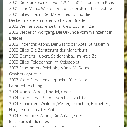
2001 Die Franzosenzeit von 1794 - 1814 in unserem Kreis
2001 Laux Maria, Was die Briedeler Großmutter erzählte
2001 Gilles - Fatin, Der Maler Freund und die
Deckenmalereien in der Kirche von Briedel
2002 Die französiche Zeit im Kreis Cochem-Zell
2002 Diederich Wolfgang, Die Urkunde vom Weinzehnt in
Briedel
2002 Friderichs Alfons, Der Besitz der Abtei St Maximin
2002 Gilles, Die Zerstörung der Marienburg
2002 Clemens Hubert, Seidenanbau im Kreis Zell
2003 Gilles, Feldbahnen im Kreisgebiet
2003 Schommers Reinhold, Münz- Maß- und
Gewichtssysteme
2003 Kroth Elmar, Ansatzpunkte für private
Familienforschung
2004 Münzel Albert, Briedel, Gedicht
2004 Kroth Elmar,Briedel: von Esch zu Eltz
2004 Schneiders Winfried ,Wettergeschehen, Erdbeben,
Hungersnöte in alter Zeit
2004 Friederichs Alfons, Die Anfänge des
Reichsarbeitsdienstes