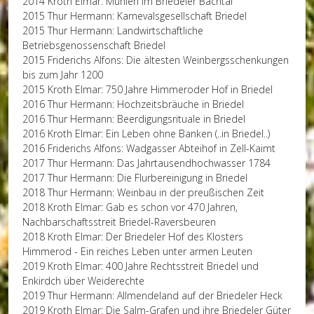
2014 Kroth Elmar: Mühlen im Briedeler Bachtal
2015 Thur Hermann: Karnevalsgesellschaft Briedel
2015 Thur Hermann: Landwirtschaftliche
Betriebsgenossenschaft Briedel
2015 Friderichs Alfons: Die ältesten Weinbergsschenkungen
bis zum Jahr 1200
2015 Kroth Elmar: 750 Jahre Himmeroder Hof in Briedel
2016 Thur Hermann: Hochzeitsbräuche in Briedel
2016 Thur Hermann: Beerdigungsrituale in Briedel
2016 Kroth Elmar: Ein Leben ohne Banken (..in Briedel..)
2016 Friderichs Alfons: Wadgasser Abteihof in Zell-Kaimt
2017 Thur Hermann: Das Jahrtausendhochwasser 1784
2017 Thur Hermann: Die Flurbereinigung in Briedel
2018 Thur Hermann: Weinbau in der preußischen Zeit
2018 Kroth Elmar: Gab es schon vor 470 Jahren,
Nachbarschaftsstreit Briedel-Raversbeuren
2018 Kroth Elmar: Der Briedeler Hof des Klosters
Himmerod - Ein reiches Leben unter armen Leuten
2019 Kroth Elmar: 400 Jahre Rechtsstreit Briedel und
Enkirdch über Weiderechte
2019 Thur Hermann: Allmendeland auf der Briedeler Heck
2019 Kroth Elmar: Die Salm-Grafen und ihre Briedeler Güter