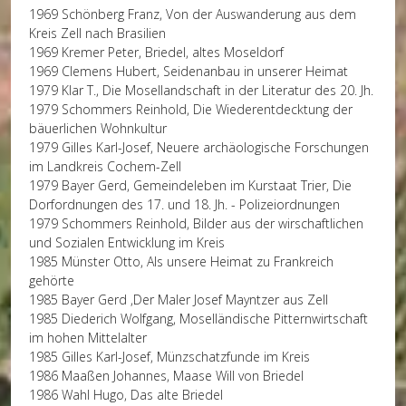
1969 Schönberg Franz, Von der Auswanderung aus dem
Kreis Zell nach Brasilien
1969 Kremer Peter, Briedel, altes Moseldorf
1969 Clemens Hubert, Seidenanbau in unserer Heimat
1979 Klar T., Die Mosellandschaft in der Literatur des 20. Jh.
1979 Schommers Reinhold, Die Wiederentdecktung der
bäuerlichen Wohnkultur
1979 Gilles Karl-Josef, Neuere archäologische Forschungen
im Landkreis Cochem-Zell
1979 Bayer Gerd, Gemeindeleben im Kurstaat Trier, Die
Dorfordnungen des 17. und 18. Jh. - Polizeiordnungen
1979 Schommers Reinhold, Bilder aus der wirschaftlichen
und Sozialen Entwicklung im Kreis
1985 Münster Otto, Als unsere Heimat zu Frankreich
gehörte
1985 Bayer Gerd ,Der Maler Josef Mayntzer aus Zell
1985 Diederich Wolfgang, Moselländische Pitternwirtschaft
im hohen Mittelalter
1985 Gilles Karl-Josef, Münzschatzfunde im Kreis
1986 Maaßen Johannes, Maase Will von Briedel
1986 Wahl Hugo, Das alte Briedel